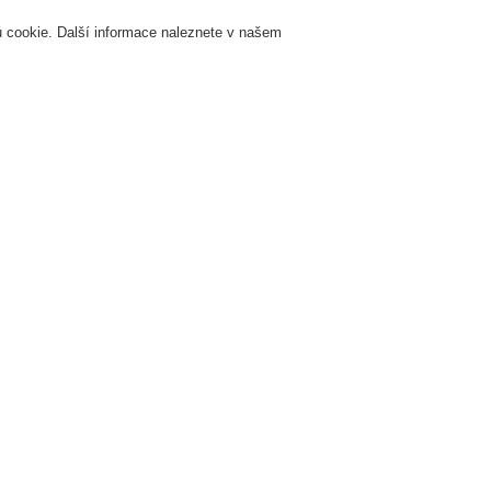
 cookie. Další informace naleznete v našem
Přihlášení
Registrace
Login Help
K
Servis & Školení
O nás
Novinky
Registrovat
Kontaktujt
zhlas a veřejné ozvučení
Systémy a produkty
VARIODYN® ONE
Řídící je
Řídící jednotky
íťová řídicí jednotka (INC) VARIODYN® ONE
jednací číslo: 585000