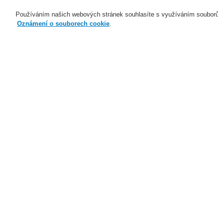
Používáním našich webových stránek souhlasíte s využíváním souborů
Oznámení o souborech cookie
.
Naše technologie
Aplikace
Domů
Naše technologie
Evakuační ro
Naše technologie
Naše technologie
S
Elektrická požární signalizace
Ob
Evakuační rozhlas a veřejné
ozvučení