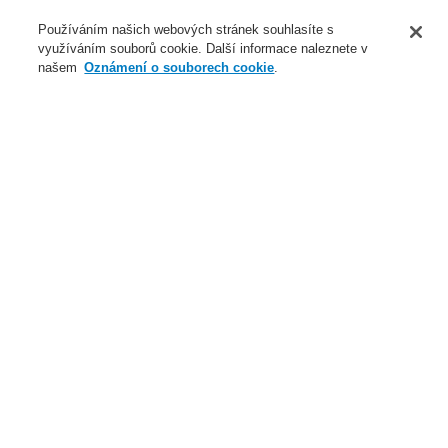
O nás
Používáním našich webových stránek souhlasíte s
využíváním souborů cookie. Další informace naleznete v
Novinky
našem
Oznámení o souborech cookie
.
Přihlášení
Registrace
Login Help
Registrovat
Kontaktujte nás
Celosvětově
Kontaktujte nás
Menu
Search
Domů
Naše technologie
Evakuační rozhlas a veřejné ozvučení
Systémy a produkty
VARIODYN® ONE
Výkonové zesilovače pro - VARIODYN® ONE
Naše technologie
Naše technologie