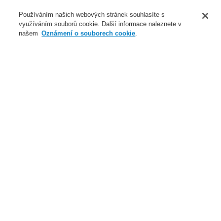
O nás
Používáním našich webových stránek souhlasíte s
využíváním souborů cookie. Další informace naleznete v
Novinky
našem
Oznámení o souborech cookie
.
Přihlášení
Registrace
Login Help
Registrovat
Kontaktujte nás
Celosvětově
Kontaktujte nás
Menu
Search
Domů
Naše technologie
Evakuační rozhlas a veřejné ozvučení
Systémy a produkty
Standardní reproduktory
Kulové reproduktory
Naše technologie
Naše technologie
Elektrická požární signalizace