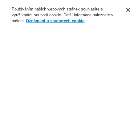
O nás
Používáním našich webových stránek souhlasíte s
využíváním souborů cookie. Další informace naleznete v
Novinky
našem
Oznámení o souborech cookie
.
Přihlášení
Registrace
Login Help
Registrovat
Kontaktujte nás
Celosvětově
Kontaktujte nás
Menu
Search
Domů
Naše technologie
Evakuační rozhlas a veřejné ozvučení
Systémy a produkty
Standardní reproduktory
Stropní reproduktory
Naše technologie
Naše technologie
Elektrická požární signalizace