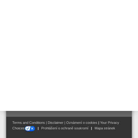
Art. Nr. 581240
Keramická svorkovnice s tepelnou pojistkou
Art. Nr. 581286
Krabice na omítku
Art. Nr. 581329
Follow us on:
Terms and Conditions
|
Disclaimer
|
Oznámení o cookies
|
Your Privacy
Choices
Prohlášení o ochraně soukromí
Mapa stránek