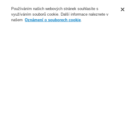
O nás
Používáním našich webových stránek souhlasíte s
využíváním souborů cookie. Další informace naleznete v
Novinky
našem
Oznámení o souborech cookie
.
Přihlášení
Registrace
Login Help
Registrovat
Kontaktujte nás
Celosvětově
Kontaktujte nás
Menu
Search
Domů
Naše technologie
Evakuační rozhlas a veřejné ozvučení
Systémy a produkty
Standardní reproduktory
Příslušenství pro standardní reproduktory
Naše technologie
Naše technologie