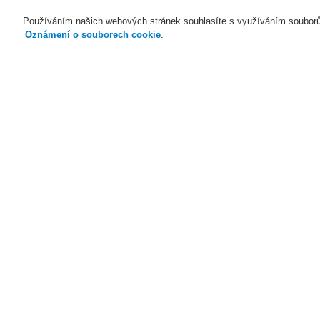
Používáním našich webových stránek souhlasíte s využíváním souborů
Oznámení o souborech cookie
.
Naše technologie
Aplikace
Domů
Naše technologie
Elektrická po
IQ8Wireless Montážní rámeček pro hlási
Naše technologie
Naše technologie
Elektrická požární signalizace