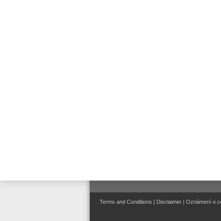
Instalace & Servis
Connected Life Safety
Sevices (CLSS)
Evakuační rozhlas a veřejné
ozvučení
Systémy řízení a správy
Terms and Conditions
|
Disclaimer
|
Oznámení o c