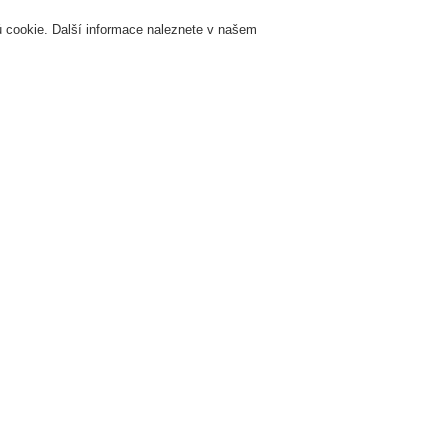
 cookie. Další informace naleznete v našem
Přihlášení
Registrace
Login Help
K
Servis & Školení
O nás
Novinky
Registrovat
Kontaktujt
žární signalizace
ESSER by Honeywell
Produkty
Bezdrátová zařízení
č IQ8Quad, bílý
IQ8Wirel
rámeček p
IQ8Quad, 