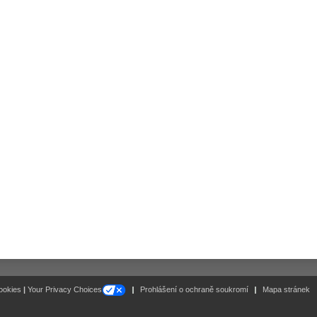
Follow
ookies
|
Your Privacy Choices
Prohlášení o ochraně soukromí
Mapa stránek