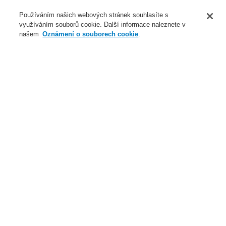
O nás
Používáním našich webových stránek souhlasíte s
využíváním souborů cookie. Další informace naleznete v
Novinky
našem
Oznámení o souborech cookie
.
Přihlášení
Registrace
Login Help
Registrovat
Kontaktujte nás
Celosvětově
Kontaktujte nás
Menu
Search
Domů
Naše technologie
Elektrická požární signalizace
ESSER by Honeywell
Produkty
Bezdrátová zařízení
IQ8Wireless bezdrátový univerzální interface, červený
Naše technologie
Naše technologie
Elektrická požární signalizace