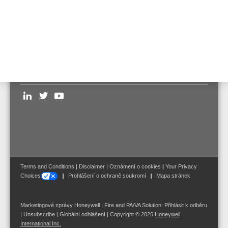
4 ks lithiové baterie 3,6 V (obj.č. 805597).
Follow us on:
Terms and Conditions
|
Disclaimer
|
Oznámení o cookies
|
Your Privacy
Choices
Prohlášení o ochraně soukromí
Mapa stránek
Marketingové zprávy Honeywell | Fire and PA/VA Solution:
Přihlásit k odběru
|
Unsubscribe
|
Globální odhlášení
| Copyright © 2026
Honeywell
International Inc.