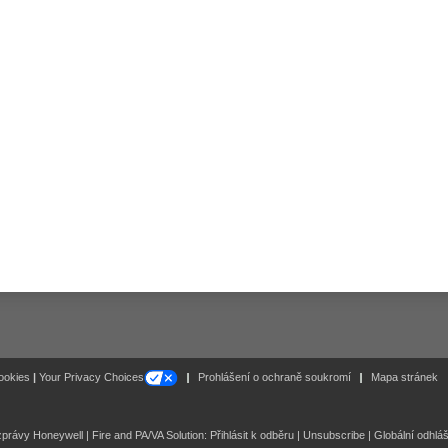
Follow
ookies
|
Your Privacy Choices
Prohlášení o ochraně soukromí
Mapa stránek
právy Honeywell | Fire and PA/VA Solution:
Přihlásit k odběru
|
Unsubscribe
|
Globální odhlá