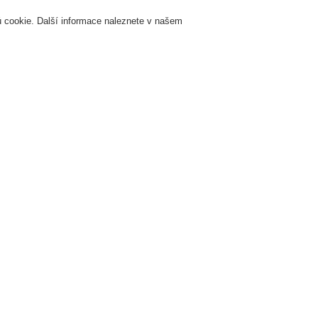
 cookie. Další informace naleznete v našem
Přihlášení
Registrace
Login Help
K
Servis & Školení
O nás
Novinky
Registrovat
Kontaktujt
žární signalizace
ESSER by Honeywell
Produkty
Tlačítkové požární hlásič
Tlačítkový
(série 92
761694