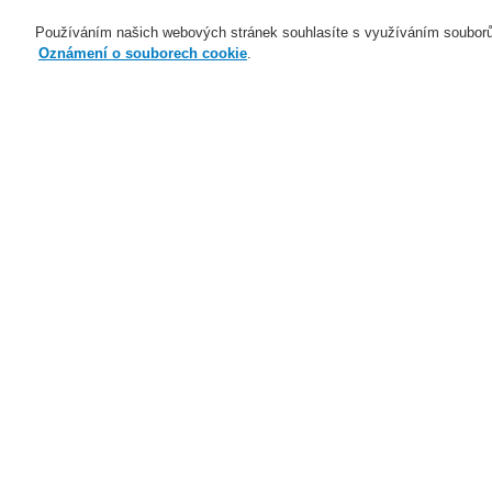
Používáním našich webových stránek souhlasíte s využíváním souborů
Oznámení o souborech cookie
.
Naše technologie
Aplikace
Domů
Naše technologie
Elektrická po
Addressable manual call point, IP66
Naše technologie
Naše technologie
Elektrická požární signalizace