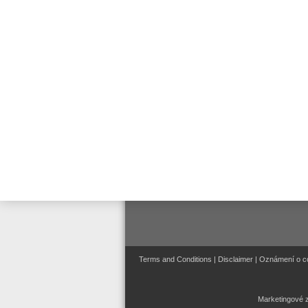
Connected Life Safety
Sevices (CLSS)
Evakuační rozhlas a veřejné
ozvučení
Systémy řízení a správy
Terms and Conditions
|
Disclaimer
|
Oznámení o c
Marketingové z