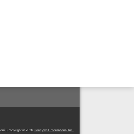
 us on:
šení
| Copyright © 2026
Honeywell International Inc.