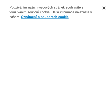
O nás
Používáním našich webových stránek souhlasíte s
využíváním souborů cookie. Další informace naleznete v
Novinky
našem
Oznámení o souborech cookie
.
Přihlášení
Registrace
Login Help
Registrovat
Kontaktujte nás
Celosvětově
Kontaktujte nás
Menu
Search
Domů
Naše technologie
Elektrická požární signalizace
ESSER by Honeywell
Produkty
Tlačítkové požární hlásiče
Velká provedení (ABS)
Naše technologie
Naše technologie
Elektrická požární signalizace