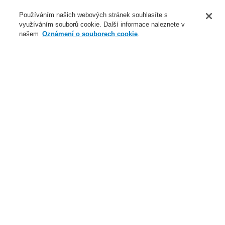
O nás
Používáním našich webových stránek souhlasíte s
využíváním souborů cookie. Další informace naleznete v
Novinky
našem
Oznámení o souborech cookie
.
Přihlášení
Registrace
Login Help
Registrovat
Kontaktujte nás
Celosvětově
Kontaktujte nás
Menu
Search
Domů
Naše technologie
Elektrická požární signalizace
ESSER by Honeywell
Produkty
Externí zobrazovací a ovládací panely
Systém IQ8Control
Systém 3000
Externí zobrazovací a ovládací panely
Naše technologie
Naše technologie