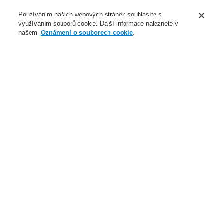
O nás
Používáním našich webových stránek souhlasíte s
využíváním souborů cookie. Další informace naleznete v
Novinky
našem
Oznámení o souborech cookie
.
Přihlášení
Registrace
Login Help
Registrovat
Kontaktujte nás
Celosvětově
Kontaktujte nás
Menu
Search
Domů
Naše technologie
Elektrická požární signalizace
ESSER by Honeywell
Produkty
Speciální hlásiče
Signalizační zařízení
IQ8Alarm Plus
Naše technologie
Naše technologie
Elektrická požární signalizace