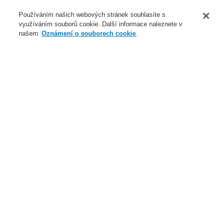
O nás
Používáním našich webových stránek souhlasíte s
využíváním souborů cookie. Další informace naleznete v
Novinky
našem
Oznámení o souborech cookie
.
Přihlášení
Registrace
Login Help
Registrovat
Kontaktujte nás
Celosvětově
Kontaktujte nás
Menu
Search
Domů
Naše technologie
Elektrická požární signalizace
ESSER by Honeywell
Produkty
Speciální hlásiče
Signalizační zařízení
Adresná IQ8Alarm
Naše technologie
Naše technologie
Elektrická požární signalizace