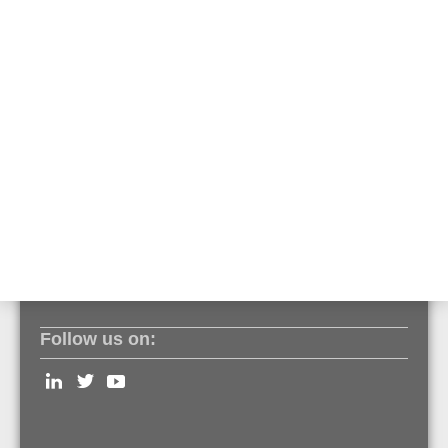
standardního stavu
Kompletní samo-kontrola a diagnostika
Odolnost proti zkratu a přerušení vedení
Systémové požadavky:
Programovací nástroj TOOLS 8000 verze V1.28
nebo novější
Ústředna EPS ESSER FlexES Control verze V4.10
nebo novější
FlexES HMI verze V1.06 nebo novější
GLSS-brána, Firmware verze 4.6.0.9 nebo novější
Follow us on: