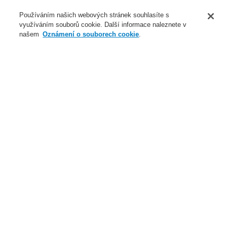
O nás
Používáním našich webových stránek souhlasíte s
využíváním souborů cookie. Další informace naleznete v
Novinky
našem
Oznámení o souborech cookie
.
Přihlášení
Registrace
Login Help
Registrovat
Kontaktujte nás
Celosvětově
Kontaktujte nás
Menu
Search
Domů
Naše technologie
Elektrická požární signalizace
ESSER by Honeywell
Produkty
Automatické hlásiče
Samotestovací automatické hlásiče IQ8Quad Self-Test
Samotestovací O²T multisenzorový hlásič IQ8Quad, s
oddělovačem
Naše technologie