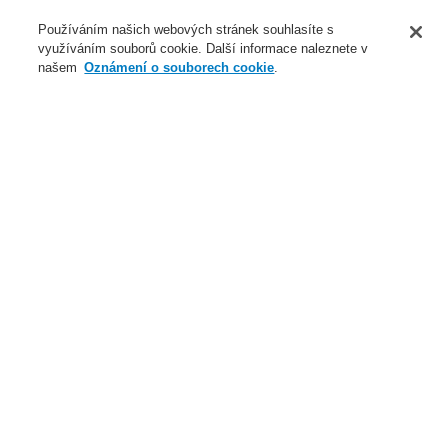
O nás
Používáním našich webových stránek souhlasíte s
využíváním souborů cookie. Další informace naleznete v
Novinky
našem
Oznámení o souborech cookie
.
Přihlášení
Registrace
Login Help
Registrovat
Kontaktujte nás
Celosvětově
Kontaktujte nás
Menu
Search
Domů
Naše technologie
Elektrická požární signalizace
ESSER by Honeywell
Produkty
Automatické hlásiče
Samotestovací automatické hlásiče IQ8Quad Self-Test
Samotestovací optickokouřový hlásič IQ8Quad, s
oddělovačem
Naše technologie