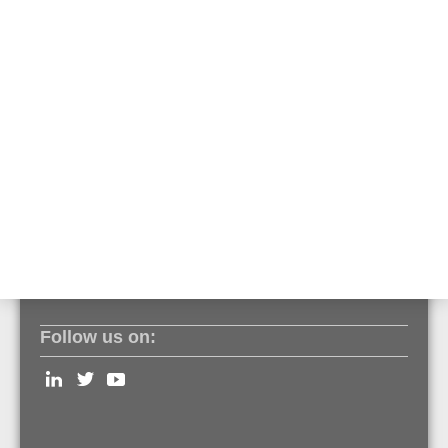
standardního stavu
Kompletní samo-kontrola a diagnostika
Odolnost proti zkratu a přerušení vedení
Systémové požadavky:
Programovací nástroj TOOLS 8000 verze V1.28
nebo novější
Ústředna EPS ESSER FlexES Control verze V4.10
nebo novější
FlexES HMI verze V1.06 nebo novější
GLSS-brána, Firmware verze 4.6.0.9 nebo novější
Follow us on: