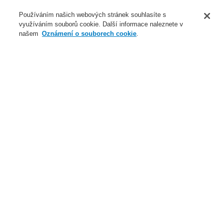
O nás
Používáním našich webových stránek souhlasíte s
využíváním souborů cookie. Další informace naleznete v
Novinky
našem
Oznámení o souborech cookie
.
Přihlášení
Registrace
Login Help
Registrovat
Kontaktujte nás
Celosvětově
Kontaktujte nás
Menu
Search
Domů
Naše technologie
Elektrická požární signalizace
ESSER by Honeywell
Produkty
Napájecí zdroje
Akumulátory (nabíjecí)
Naše technologie
Naše technologie
Elektrická požární signalizace