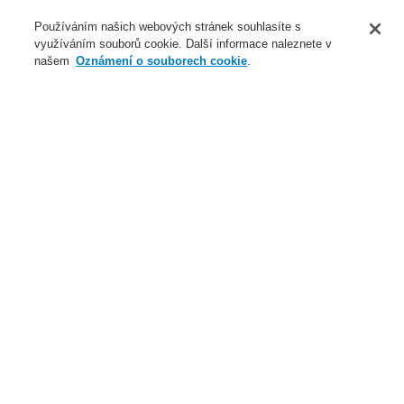
O nás
Používáním našich webových stránek souhlasíte s
využíváním souborů cookie. Další informace naleznete v
Novinky
našem
Oznámení o souborech cookie
.
Přihlášení
Registrace
Login Help
Registrovat
Kontaktujte nás
Celosvětově
Kontaktujte nás
Menu
Search
Domů
Naše technologie
Elektrická požární signalizace
ESSER by Honeywell
Produkty
Tlačítkové požární hlásiče
Malá provedení (ABS)
Kompaktní tlačítkový požární hlásič malé provedení -
konvenční
IQ8 tlačítkový požární hlásič s oddělovačem kompletní
Naše technologie