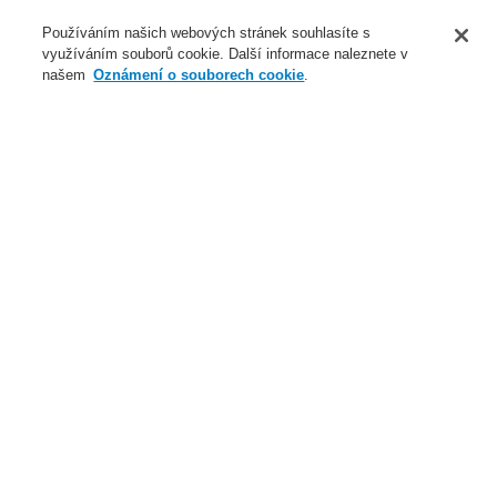
O nás
Používáním našich webových stránek souhlasíte s
využíváním souborů cookie. Další informace naleznete v
Novinky
našem
Oznámení o souborech cookie
.
Přihlášení
Registrace
Login Help
Registrovat
Kontaktujte nás
Celosvětově
Kontaktujte nás
Menu
Search
Domů
Naše technologie
Evakuační rozhlas a veřejné ozvučení
Systémy a produkty
Reproduktory dle EN 54-24
Tlakové reproduktory
Naše technologie
Naše technologie
Elektrická požární signalizace