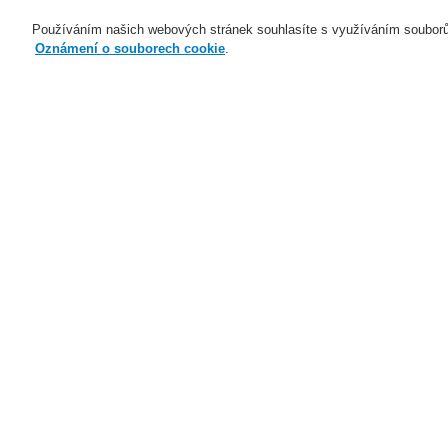
Používáním našich webových stránek souhlasíte s využíváním souborů
Oznámení o souborech cookie
.
Naše technologie
Aplikace
Domů
Naše technologie
Elektrická po
Přídržné dveřní magnety 400 N
Naše technologie
Naše technologie
P
Elektrická požární signalizace