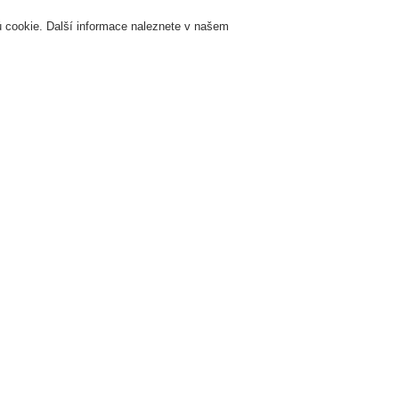
 cookie. Další informace naleznete v našem
Přihlášení
Registrace
Login Help
K
Servis & Školení
O nás
Novinky
Registrovat
Kontaktujt
žární signalizace
ESSER by Honeywell
Produkty
Systém řízení dveří
Sy
Přídržné dveřní magnety 400 N
řídržný magnet 24 V bez ovládacího tlačítka