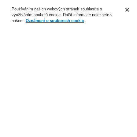
O nás
Používáním našich webových stránek souhlasíte s
využíváním souborů cookie. Další informace naleznete v
Novinky
našem
Oznámení o souborech cookie
.
Přihlášení
Registrace
Login Help
Registrovat
Kontaktujte nás
Celosvětově
Kontaktujte nás
Menu
Search
Domů
Naše technologie
Elektrická požární signalizace
ESSER by Honeywell
Produkty
Ústředny
Ústředny FlexES Control
FlexES Control - modelové řady
FlexES Control FX18
Hardware FlexES control FX 18 - 18 kruhových vedení
Naše technologie