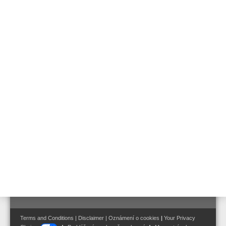
761292
Skříň poskytuje ochranu IP65 pro EX-bariéry 761291.
Follow us on:
Terms and Conditions
|
Disclaimer
|
Oznámení o cookies
|
Your Privacy