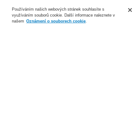
O nás
Používáním našich webových stránek souhlasíte s
využíváním souborů cookie. Další informace naleznete v
Novinky
našem
Oznámení o souborech cookie
.
Přihlášení
Registrace
Login Help
Registrovat
Kontaktujte nás
Celosvětově
Kontaktujte nás
Menu
Search
Domů
Naše technologie
Elektrická požární signalizace
ESSER by Honeywell
Produkty
Automatické hlásiče
Hlásiče pro prostředí s nebezpečím výbuchu
Příslušenství pro prostředí s nebezpečím výbuchu
Skříň pro EX bariéru IP65
Naše technologie