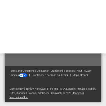
Follow us on:
Terms and Conditions
|
Disclaimer
|
Oznámení o cookies
|
Your Privacy
Choices
Prohlášení o ochraně soukromí
Mapa stránek
Marketingové zprávy Honeywell | Fire and PA/VA Solution:
Přihlásit k odběru
|
Unsubscribe
|
Globální odhlášení
| Copyright © 2026
Honeywell
International Inc.