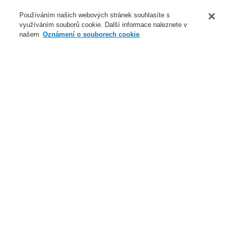
O nás
Používáním našich webových stránek souhlasíte s
využíváním souborů cookie. Další informace naleznete v
Novinky
našem
Oznámení o souborech cookie
.
Přihlášení
Registrace
Login Help
Registrovat
Kontaktujte nás
Celosvětově
Kontaktujte nás
Menu
Search
Domů
Naše technologie
Elektrická požární signalizace
ESSER by Honeywell
Produkty
Automatické hlásiče
Patice IQ8Quad
Standardní patice hlásičů IQ8Quad
Naše technologie
Naše technologie
Elektrická požární signalizace