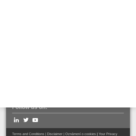
Podpora ovládání hlasitosti pomocí třížilových a
čtyřžilových kabelů
Podpora samostatného a síťového režimu
1 linkový vstup, který je možné připojit k externímu
zařízení v samostatném režimu nebo v případě, že
v procesoru řídicí jednotky RK-MCU dojde k poruše
Výstup stejnosměrného proudu pro napájení
externích modulů, např. pro ovládání hlasitosti
Maximálně lze použít 15 rozšiřovacích modulů RK-
ZONE8
Follow us on:
Terms and Conditions
|
Disclaimer
|
Oznámení o cookies
|
Your Privacy