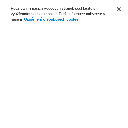
O nás
Používáním našich webových stránek souhlasíte s
využíváním souborů cookie. Další informace naleznete v
Novinky
našem
Oznámení o souborech cookie
.
Přihlášení
Registrace
Login Help
Registrovat
Kontaktujte nás
Celosvětově
Kontaktujte nás
Menu
Search
Domů
Naše technologie
Evakuační rozhlas a veřejné ozvučení
Systémy a produkty
INTEVIO
Rozšiřující modul INTEVIO pro 8 zón
Naše technologie
Naše technologie
Elektrická požární signalizace