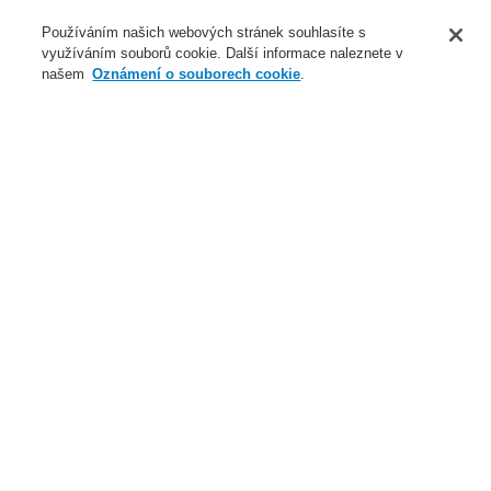
O nás
Používáním našich webových stránek souhlasíte s
využíváním souborů cookie. Další informace naleznete v
Novinky
našem
Oznámení o souborech cookie
.
Přihlášení
Registrace
Login Help
Registrovat
Kontaktujte nás
Celosvětově
Kontaktujte nás
Menu
Search
Domů
Naše technologie
Evakuační rozhlas a veřejné ozvučení
Systémy a produkty
INTEVIO
HN-AIO2X2 Modul na řízení hlasitosti
Naše technologie
Naše technologie
Elektrická požární signalizace