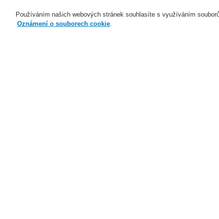
Používáním našich webových stránek souhlasíte s využíváním souborů
Oznámení o souborech cookie
.
Naše technologie
Aplikace
Domů
Naše technologie
Evakuační ro
Požárně odolné skříně VARIODYN® D1 
Naše technologie
Naše technologie
Elektrická požární signalizace