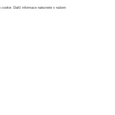
 cookie. Další informace naleznete v našem
Přihlášení
Registrace
Login Help
K
Servis & Školení
O nás
Novinky
Registrovat
Kontaktujt
zhlas a veřejné ozvučení
Systémy a produkty
Skříňový systém VARIODYN® D1 
- bez výklopného rámu
Požárně odolné skříně VARIOD
výklopného rámu