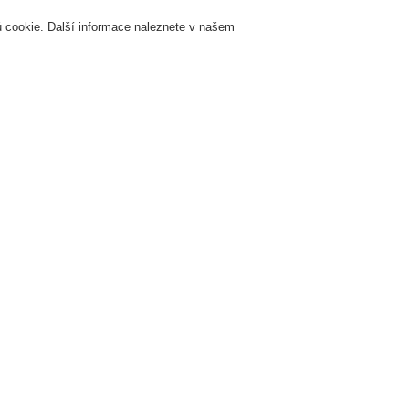
 cookie. Další informace naleznete v našem
Přihlášení
Registrace
Login Help
K
Servis & Školení
O nás
Novinky
Registrovat
Kontaktujt
zhlas a veřejné ozvučení
Systémy a produkty
Skříňový systém VARIODYN® D1 
19" skříně
ontážní sada 1
t. Nr. 583703