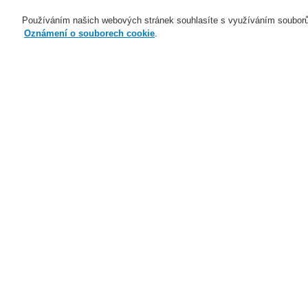
Používáním našich webových stránek souhlasíte s využíváním souborů
Oznámení o souborech cookie
.
Naše technologie
Aplikace
Domů
Naše technologie
Evakuační ro
Naše technologie
Naše technologie
M
Elektrická požární signalizace
Ar
Evakuační rozhlas a veřejné