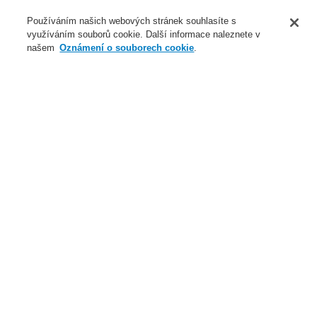
O nás
Používáním našich webových stránek souhlasíte s
využíváním souborů cookie. Další informace naleznete v
Novinky
našem
Oznámení o souborech cookie
.
Přihlášení
Registrace
Login Help
Registrovat
Kontaktujte nás
Celosvětově
Kontaktujte nás
Menu
Search
Domů
Novinky
Konfigurace IQ8Alarm Plus softwarem tools 8000 V1.24R000
Novinky
Novinky ve školení
Nové generace Li-ion Tamer