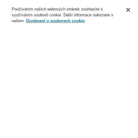
O nás
Používáním našich webových stránek souhlasíte s
využíváním souborů cookie. Další informace naleznete v
Novinky
našem
Oznámení o souborech cookie
.
Přihlášení
Registrace
Login Help
Registrovat
Kontaktujte nás
Celosvětově
Kontaktujte nás
Menu
Search
Domů
Novinky
Li-Ion Tamer - včasné varování před zahořením LI-ION baterií
Novinky
Novinky ve školení
Nové generace Li-ion Tamer