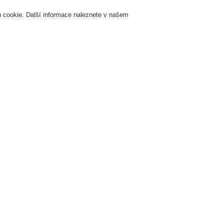
 cookie. Další informace naleznete v našem
Přihlášení
Registrace
Login Help
K
Servis & Školení
O nás
Novinky
Registrovat
Kontaktujt
at!
Nový systémový certifikát!
 7. 2019
sekci "Vyhrazená oblast-Download" si můžete i bez příhlášení stáhnout nový systé
neywell. Balík souborů obshje i excelový seznam jednotlivých komponentů a jím přis
kumenty.