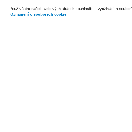
Používáním našich webových stránek souhlasíte s využíváním souborů
Oznámení o souborech cookie
.
Naše technologie
Aplikace
Domů
Novinky
Novy systemovy certifik
Novinky
Novinky ve školení
9.
Nové generace Li-ion Tamer
V 
Ho
Představujeme vám nový
do
nasávací požární hlásič