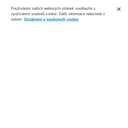
O nás
Používáním našich webových stránek souhlasíte s
využíváním souborů cookie. Další informace naleznete v
Novinky
našem
Oznámení o souborech cookie
.
Přihlášení
Registrace
Login Help
Registrovat
Kontaktujte nás
Celosvětově
Kontaktujte nás
Menu
Search
Domů
Chyba
Server Error in
Application
Message
Stack Trace