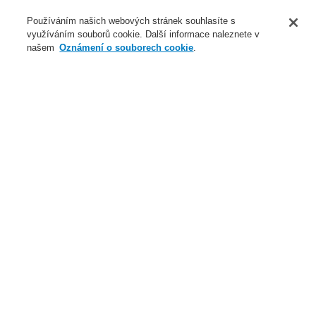
O nás
Používáním našich webových stránek souhlasíte s
využíváním souborů cookie. Další informace naleznete v
Novinky
našem
Oznámení o souborech cookie
.
Přihlášení
Registrace
Login Help
Registrovat
Kontaktujte nás
Celosvětově
Kontaktujte nás
Menu
Search
Domů
Servis & Školení
Vyhrazená oblast - Download
Všeobecné informace
$name
Servis & Školení
Partnerský program catalyst
Všeobecné informace o školení