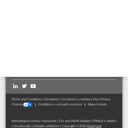
P
ro přihlášení na školení organizovaná Security Group prosím
použijte kontakty uvedené v tabulce
Honeywell Security
Academy EE
2017 .
Follow us on:
Terms and Conditions
|
Disclaimer
|
Oznámení o cookies
|
Your Privacy
Choices
Prohlášení o ochraně soukromí
Mapa stránek
Marketingové zprávy Honeywell | Fire and PA/VA Solution:
Přihlásit k odběru
|
Unsubscribe
|
Globální odhlášení
| Copyright © 2026
Honeywell