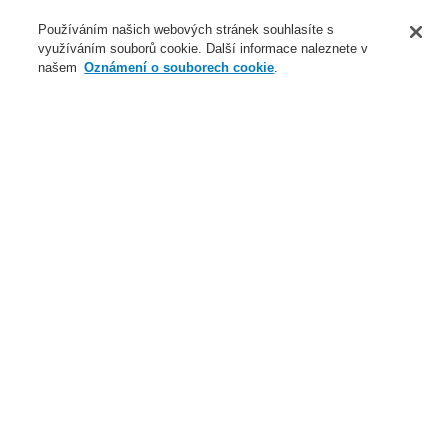
O nás
Používáním našich webových stránek souhlasíte s
využíváním souborů cookie. Další informace naleznete v
Novinky
našem
Oznámení o souborech cookie
.
Přihlášení
Registrace
Login Help
Registrovat
Kontaktujte nás
Celosvětově
Kontaktujte nás
Menu
Search
Domů
Servis & Školení
Aktuální termíny školení 2017
Servis & Školení
Partnerský program catalyst
Všeobecné informace o školení
Aktuální informace o školení
Vyhrazená oblast - Download