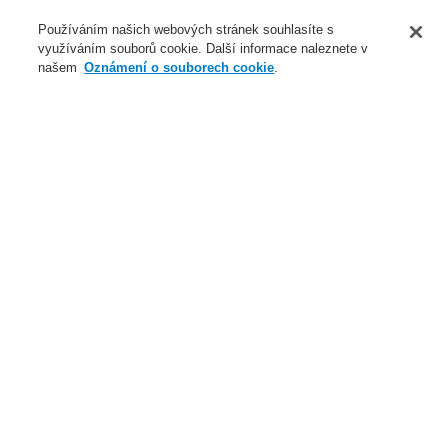
O nás
Používáním našich webových stránek souhlasíte s
využíváním souborů cookie. Další informace naleznete v
Novinky
našem
Oznámení o souborech cookie
.
Přihlášení
Registrace
Login Help
Registrovat
Kontaktujte nás
Celosvětově
Kontaktujte nás
Menu
Search
Domů
Naše technologie
Systémy řízení a správy
Produkty
WINMAGplus
Naše technologie
Naše technologie
Elektrická požární signalizace