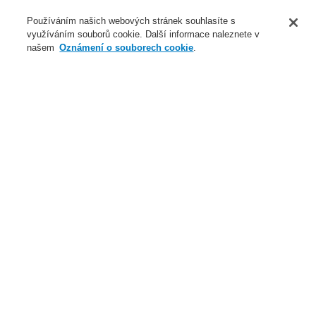
O nás
Používáním našich webových stránek souhlasíte s
využíváním souborů cookie. Další informace naleznete v
Novinky
našem
Oznámení o souborech cookie
.
Přihlášení
Registrace
Login Help
Registrovat
Kontaktujte nás
Celosvětově
Kontaktujte nás
Menu
Search
Domů
Servis & Školení
Vyhrazená oblast - Download
Systémy elektrické požární signalizace
ESSER by Honeywell
Technická dokumentace
Signalizační zařízení
Servis & Školení
Partnerský program catalyst