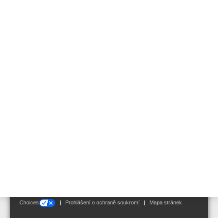
Akustícká
Optická
Akusticko/Optická
Paralelní signalizace
Nevýbušné provedení
Akusticko-optická
Paralelní signalizace
Follow us on:
Terms and Conditions
|
Disclaimer
|
Oznámení o cookies
|
Your Privacy
Choices
Prohlášení o ochraně soukromí
Mapa stránek