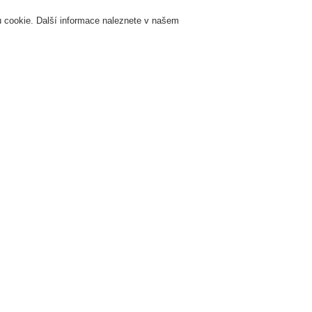
 cookie. Další informace naleznete v našem
Přihlášení
Registrace
Login Help
K
Servis & Školení
O nás
Novinky
Registrovat
Kontaktujt
žární signalizace
ESSER by Honeywell
Produkty
Speciální hlásiče
Sign
Akustická výstražná zařízení
ultifunkční siréna, červená