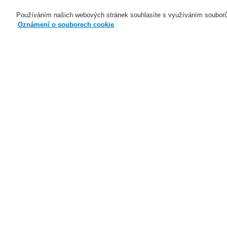
Používáním našich webových stránek souhlasíte s využíváním souborů
Oznámení o souborech cookie
.
Naše technologie
Aplikace
Domů
Naše technologie
Elektrická po
Akustická výstražná zařízení
Naše technologie
Naše technologie
M
Elektrická požární signalizace